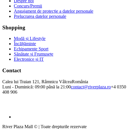
Despre noi
Concurs/Premii
Angajament de protecție a datelor personale
Prelucrarea datelor personale
Shopping
Modă și Lifestyle
Încălțăminte
Echipamente Sport
Sănătate și Frumusețe
Electronice și IT
Contact
Calea lui Traian 121, Râmnicu Vâlcea
România
Luni - Duminică: 09:00 până la 21:00
contact@riverplaza.ro
+4 0350
408 906
River Plaza Mall © | Toate drepturile rezervate