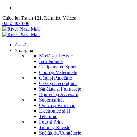
Calea lui Traian 121, Râmnicu Vâlcea
0350 408 906
Acasă
Shopping
Modă și Lifestyle
Încălțăminte
Echipamente Sport
Copii și Maternitate
Cărți și Papetărie
Casă și Decorațiuni
Sănătate și Frumusețe
Bijuterii și Accesorii
Supermarket
Optică și Farmacie
Electronice și IT
Telefonie
Foto și Print
Tutun și Reviste
Spălătorie/Curățătorie