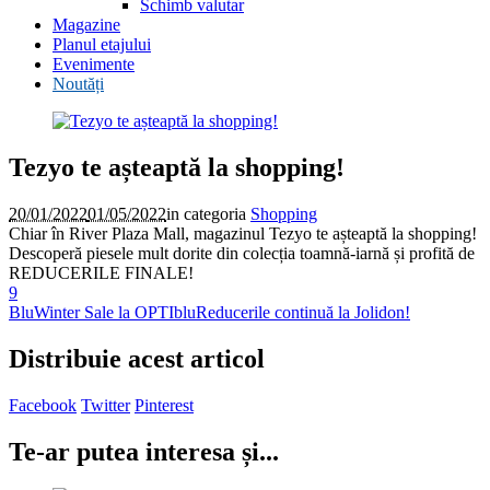
Schimb valutar
Magazine
Planul etajului
Evenimente
Noutăți
Tezyo te așteaptă la shopping!
20/01/2022
01/05/2022
in categoria
Shopping
Chiar în River Plaza Mall, magazinul Tezyo te așteaptă la shopping!
Descoperă piesele mult dorite din colecția toamnă-iarnă și profită de
REDUCERILE FINALE!
9
BluWinter Sale la OPTIblu
Reducerile continuă la Jolidon!
Distribuie acest articol
Facebook
Twitter
Pinterest
Te-ar putea interesa și...